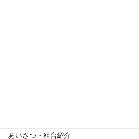
１１月２日（火）、千葉鉄工団地会館にて献血活動を実施し
ました。 新型コロナウィルス感染症の影響で、献血者が大き
く減少しており、千葉県赤十字血液センターからの協力依頼
により昨年度に続き今年度も実施したものです。 当日は組合
[…]
詳しく
2021年8月2日
ホールページリニューアルしました
当組合のホームページをご覧いただき、誠にありがとうござ
います。 このたび、当組合ホームページを全面リニューアル
いたしました。 今回のリニューアルでは、見やすく情報が探
しやすい構成とデザインに変更し、 スマートフォン等にも
[…]
詳しく
あいさつ・組合紹介